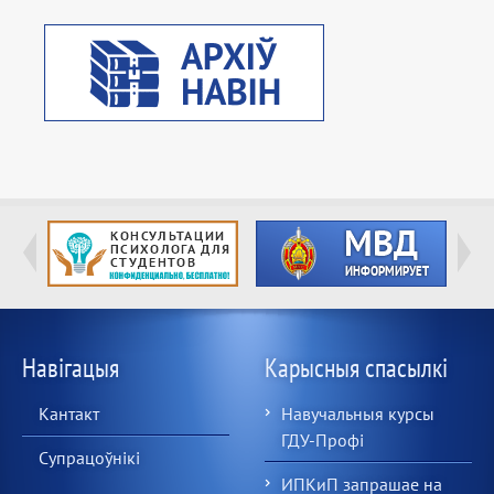
Навігацыя
Карысныя спасылкі
Кантакт
Навучальныя курсы
ГДУ-Профі
Супрацоўнікі
ИПКиП запрашае на