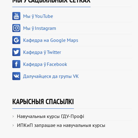
Мы ў YouTube
Мы ў Instagram
Кафедра на Google Maps
Кафедра ў Twitter
Кафедра ў Facebook
Далучайцеся да групы VK
КАРЫСНЫЯ СПАСЫЛКІ
Навучальныя курсы ГДУ-Профі
ИПКиП запрашае на навучальныя курсы