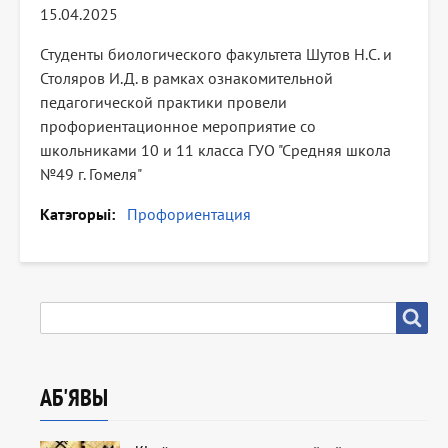
15.04.2025
Студенты биологического факультета Шутов Н.С. и
Столяров И.Д. в рамках ознакомительной
педагогической практики провели
профориентационное мероприятие со
школьниками 10 и 11 класса ГУО "Средняя школа
№49 г. Гомеля"
Катэгорыі
Профориентация
ПОШУК
Пошук
АБ'ЯВЫ