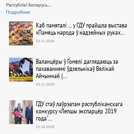
Рэспублікі Беларусь…
Подробнее
Каб памяталі ... у ГДУ прайшла выстава
«Памяць народа ў надзейных руках…
25.11.2020
Валанцёры ў Гомелі даглядаюць за
пахаваннямі ўдзельнікаў Вялікай
Айчыннай (…
03.11.2020
ГДУ стаў лаўрэатам рэспубліканскага
конкурсу «Лепшы экспарцёр 2019
года"…
22.10.2020