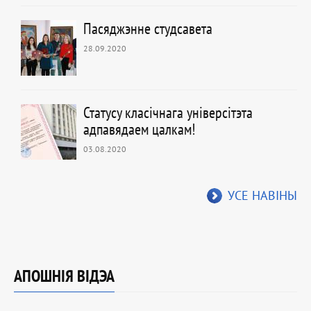
Пасяджэнне студсавета
28.09.2020
Статусу класічнага універсітэта
адпавядаем цалкам!
03.08.2020
УСЕ НАВІНЫ
АПОШНІЯ ВІДЭА