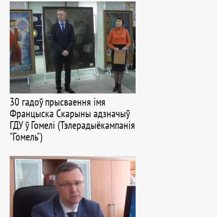
30 гадоў прысваення імя
Францыска Скарыны адзначыў
ГДУ ў Гомелі (Тэлерадыёкампанія
"Гомель")