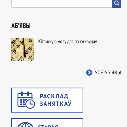
ПОШУК
Пошук
АБ'ЯВЫ
Кітайскую мову для пачаткоўцаў
УСЕ АБ'ЯВЫ