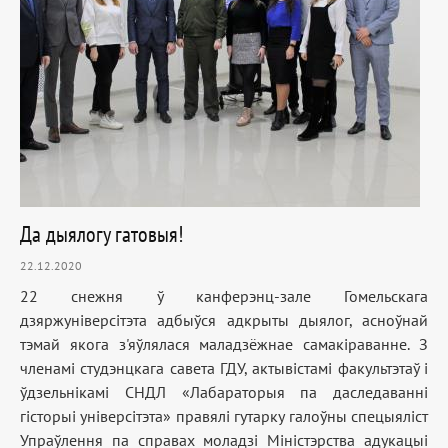
Да дыялогу гатовыя!
22.12.2020
22 снежня ў канферэнц-зале Гомельскага
дзяржуніверсітэта адбыўся адкрыты дыялог, асноўнай
тэмай якога з'яўлялася маладзёжнае самакіраванне. З
членамі студэнцкага савета ГДУ, актывістамі факультэтаў і
ўдзельнікамі СНДЛ «Лабараторыя па даследаванні
гісторыі універсітэта» правялі гутарку галоўны спецыяліст
Упраўлення па справах моладзі Міністэрства адукацыі