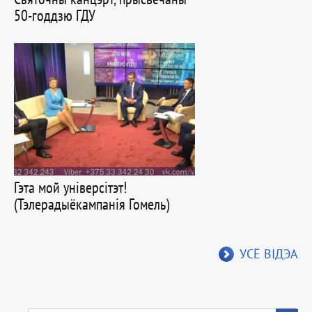
50-годдзю ГДУ
Гэта мой універсітэт!
(Тэлерадыёкампанія Гомель)
УСЁ ВІДЭА