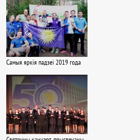
Самыя яркія падзеі 2019 года
Святочны канцэрт, прысвечаны