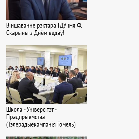
Віншаванне рэктара ГДУ імя Ф.
Скарыны з Днём ведаў!
Школа - Універсітэт -
Прадпрыемства
(Тэлерадыёкампанія Гомель)