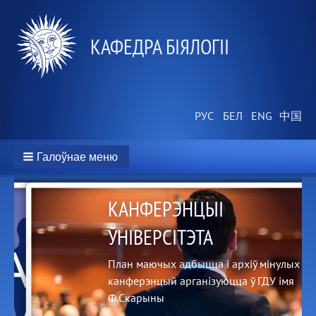
КАФЕДРА БІЯЛОГІІ
Галоўнае меню
КАНФЕРЭНЦЫІ
ЎНІВЕРСІТЭТА
на-
План маючых адбыцца і архіў мінулых
канферэнцый арганізуюцца ў ГДУ імя
Ф.Скарыны