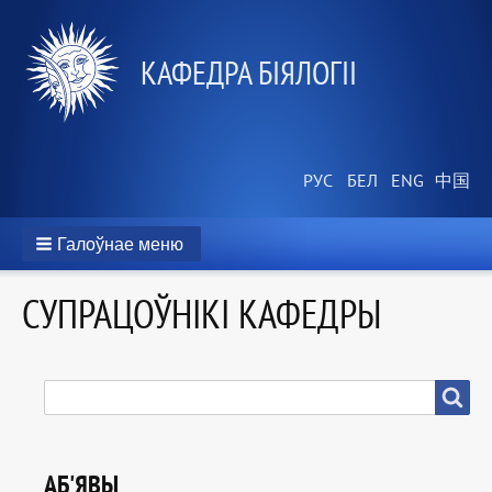
КАФЕДРА БІЯЛОГІІ
Галоўнае меню
CУПРАЦОЎНІКІ КАФЕДРЫ
ПОШУК
Пошук
АБ'ЯВЫ