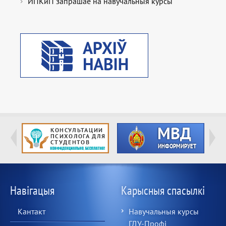
ИПКиП запрашае на навучальныя курсы
Навігацыя
Карысныя спасылкі
Кантакт
Навучальныя курсы
ГДУ-Профі