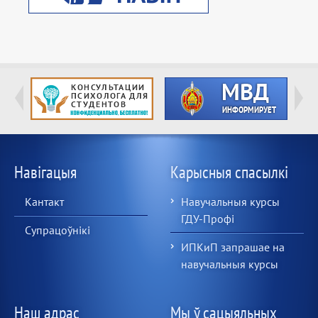
Навігацыя
Карысныя спасылкі
Кантакт
Навучальныя курсы
ГДУ-Профі
Супрацоўнікі
ИПКиП запрашае на
навучальныя курсы
Наш адрас
Мы ў сацыяльных