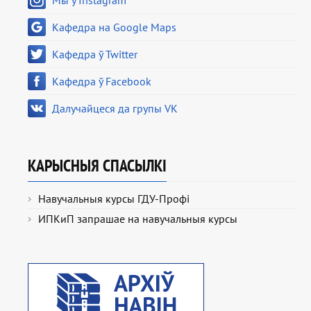
Мы ў Instagram
Кафедра на Google Maps
Кафедра ў Twitter
Кафедра ў Facebook
Далучайцеся да групы VK
КАРЫСНЫЯ СПАСЫЛКІ
Навучальныя курсы ГДУ-Профі
ИПКиП запрашае на навучальныя курсы