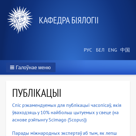
КАФЕДРА БІЯЛОГІІ
Галоўнае меню
ПУБЛІКАЦЫІ
Спіс рэкамендуемых для публікацыі часопісаў, якія
ўваходзяць у 10% найбольш цытуемых у свеце (на
аснове рэйтынгу Scimago (Scopus))
Парады міжнародных экспертаў аб тым, як лепш