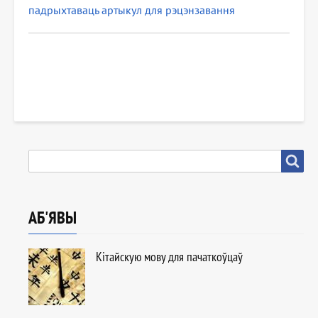
падрыхтаваць артыкул для рэцэнзавання
ПОШУК
Пошук
АБ'ЯВЫ
Кітайскую мову для пачаткоўцаў