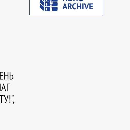
ЕНЬ
ШАГ
У!",