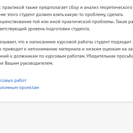
с практикой также предполагает сбор и анализ теоретического
ме этого студент должен взять какую-то проблему, сделать
ршенствования той или иной практической проблемы. Такая р
ветствующий уровень подготовки студента.
зывает, что к написаниию курсовой работы студент подходит 
 Это приводит к непониманию материала и низким оценкам на за
аний к должникам по курсовым работам. Убедительная просьб
ые Вашим руководителем.
рсовых работ
пломным проектам