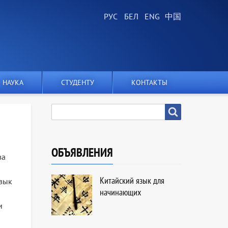
НАУКА
СТУДЕНТУ
КОНТАКТЫ
SEARCH
Search
ОБЪЯВЛЕНИЯ
за
Китайский язык для
авык
начинающих
и