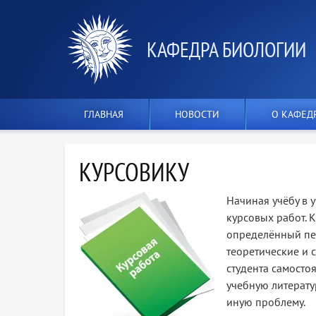
КАФЕДРА БИОЛОГИИ
ГЛАВНАЯ
НОВОСТИ
О КАФЕД
КУРСОВИКУ
Начиная учёбу в 
курсовых работ. 
определённый пер
теоретические и 
студента самосто
учебную литератур
иную проблему.